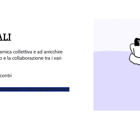
ALI
mica collettiva e ad arricchire
 e la collaborazione tra i vari
contri
 PARTECIPARE A CONTACT@FABPEDA.ORGECI