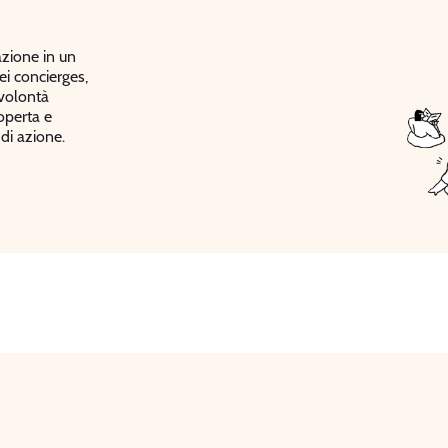
azione in un
ei concierges,
volontà
operta e
di azione.