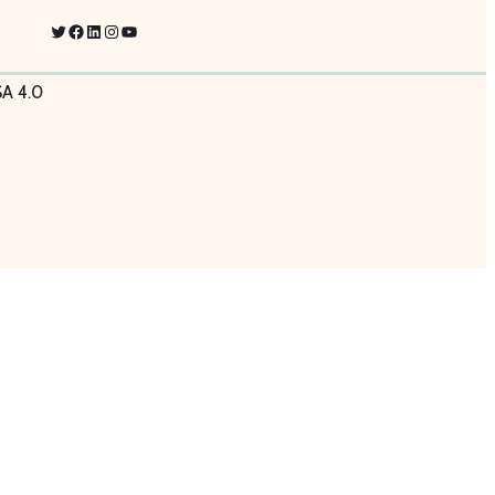
Twitter
Facebook
LinkedIn
Instagram
YouTube
SA 4.0