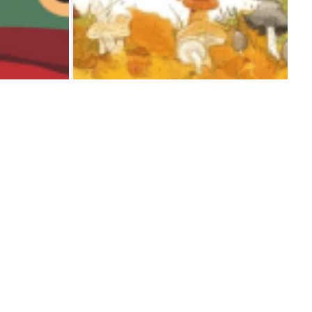
LIVRE JEUNESSE
Chapeau les
champignons ! :
mycologie
Fleur Daugey
Édition du Ricochet