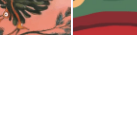
E JEUNESSE
LIVRE JEUNESSE
peu beaucoup
Grande Bouche
r Tallec
Antonin Louchard
 des Loisirs
Seuil Jeunesse