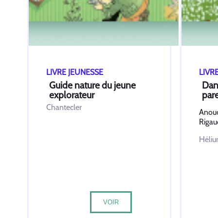
LIVRE JEUNESSE
LIVR
Guide nature du jeune
Dans
explorateur
par
Chantecler
Anouc
Rigau
Héli