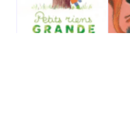
LIVRE JEUNESSE
LIVR
Petits riens, grande
Un 
nature
Olivie
Géraldine Collet et Kerascoët
École
Extra info